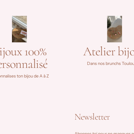
ijoux 100%
Atelier bij
ersonnalisé
Dans nos brunchs Toulou
nnalises ton bijou de A à Z
Newsletter
Abonnes toi pour ne manquer a